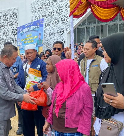
 Imlek
Selamat Menunaikan Ibadah