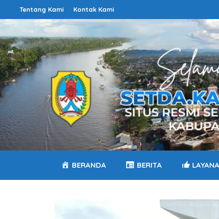
Langsung
Tentang Kami
Kontak Kami
ke
isi
BERANDA
BERITA
LAYAN