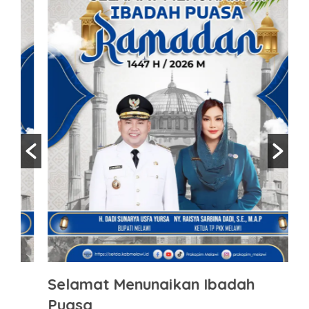
Selamat Menunaikan Ibadah
S
Puasa
K