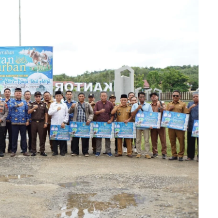
 Imlek
Selamat Menunaikan Ibadah