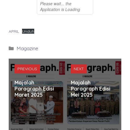
APRIL
Unduh
Kategori
Magazine
PREVIOUS
NEXT
Majalah
Majalah
Paragraph Edisi
Paragraph Edisi
Maret 2025
Mei 2025