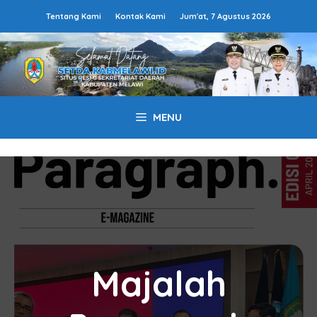
Langsung
Tentang Kami
Kontak Kami
Jum'at, 7 Agustus 2026
ke
isi
MENU
Majalah