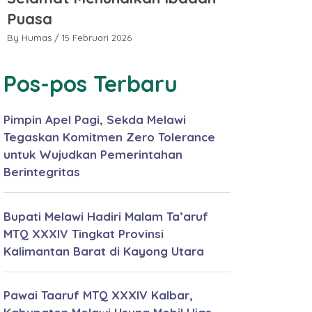
Puasa
Puasa
By Humas
/ 15 Februari 2026
By Humas
/ 15 
Pos-pos Terbaru
Pimpin Apel Pagi, Sekda Melawi
Tegaskan Komitmen Zero Tolerance
untuk Wujudkan Pemerintahan
Berintegritas
Bupati Melawi Hadiri Malam Ta’aruf
MTQ XXXIV Tingkat Provinsi
Kalimantan Barat di Kayong Utara
Pawai Taaruf MTQ XXXIV Kalbar,