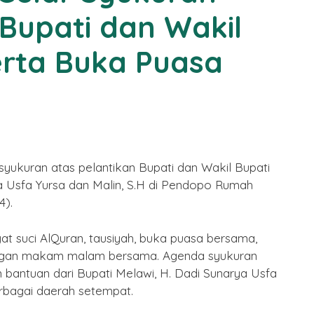
 Bupati dan Wakil
Puasa
By Humas
/ 15 Februari 2026
erta Buka Puasa
ukuran atas pelantikan Bupati dan Wakil Bupati
a Usfa Yursa dan Malin, S.H di Pendopo Rumah
4).
at suci AlQuran, tausiyah, buka puasa bersama,
dengan makam malam bersama. Agenda syukuran
 bantuan dari Bupati Melawi, H. Dadi Sunarya Usfa
erbagai daerah setempat.