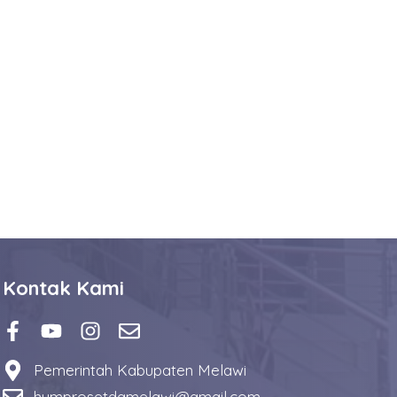
Kontak Kami
Pemerintah Kabupaten Melawi
humprosetdamelawi@gmail.com