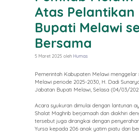
Atas Pelantikan
2577 Kongzili
By Humas
/ 15 Februari 2026
Bupati Melawi s
Bersama
5 Maret 2025
oleh
Humas
Pemerintah Kabupaten Melawi menggelar sy
Melawi periode 2025-2030, H. Dadi Sunary
Jabatan Bupati Melawi, Selasa (04/03/202
Acara syukuran dimulai dengan lantunan ay
Shalat Maghrib berjamaah dan diakhiri 
tersebut juga dirangkai dengan penyerahan
Yursa kepada 206 anak yatim piatu dari b