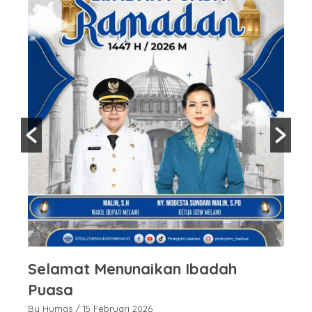
Selamat Menunaikan Ibadah
S
Puasa
P
By Humas
/ 15 Februari 2026
By