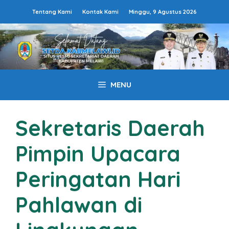
Langsung
Tentang Kami
Kontak Kami
Minggu, 9 Agustus 2026
ke
isi
MENU
Sekretaris Daerah
Pimpin Upacara
Peringatan Hari
Pahlawan di