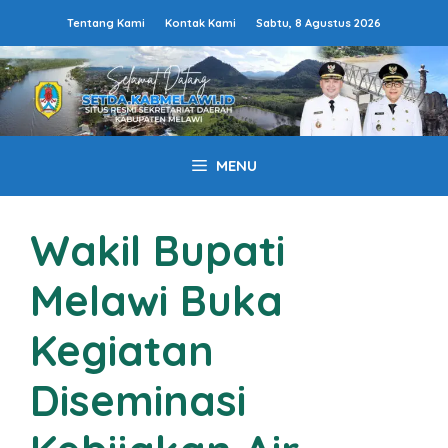
Langsung
Tentang Kami
Kontak Kami
Sabtu, 8 Agustus 2026
ke
isi
MENU
Wakil Bupati
Melawi Buka
Kegiatan
Diseminasi