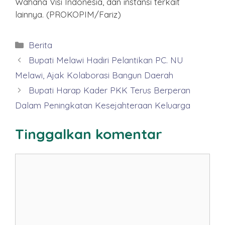
Wahana Visi Indonesia, dan instansi terkait
lainnya. (PROKOPIM/Fariz)
Kategori
Berita
Bupati Melawi Hadiri Pelantikan PC. NU
Melawi, Ajak Kolaborasi Bangun Daerah
Bupati Harap Kader PKK Terus Berperan
Dalam Peningkatan Kesejahteraan Keluarga
Tinggalkan komentar
Komentar