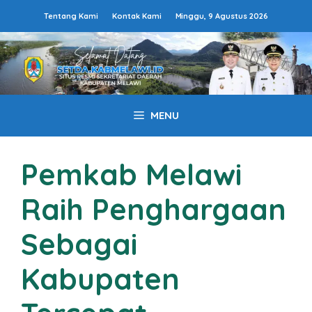
Langsung
Tentang Kami
Kontak Kami
Minggu, 9 Agustus 2026
ke
isi
MENU
Pemkab Melawi
Raih Penghargaan
Sebagai
Kabupaten