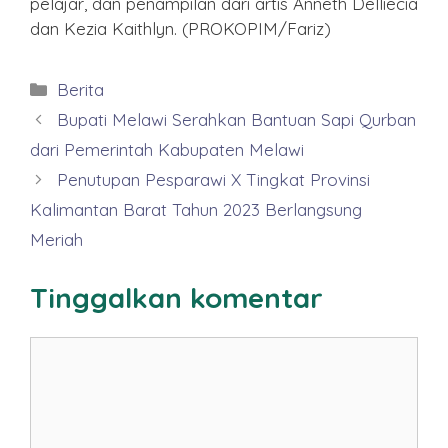
pelajar, dan penampilan dari artis Anneth Delliecia
dan Kezia Kaithlyn. (PROKOPIM/Fariz)
Kategori
Berita
Bupati Melawi Serahkan Bantuan Sapi Qurban
dari Pemerintah Kabupaten Melawi
Penutupan Pesparawi X Tingkat Provinsi
Kalimantan Barat Tahun 2023 Berlangsung
Meriah
Tinggalkan komentar
Komentar