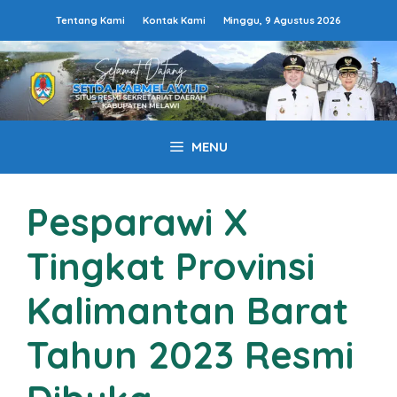
Langsung
Tentang Kami
Kontak Kami
Minggu, 9 Agustus 2026
ke
isi
MENU
Pesparawi X
Tingkat Provinsi
Kalimantan Barat
Tahun 2023 Resmi