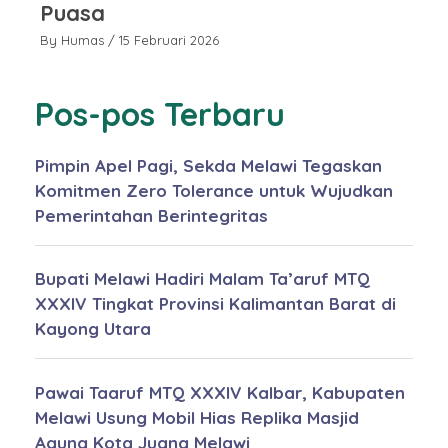
Puasa
P
By Humas
/ 15 Februari 2026
By
Pos-pos Terbaru
Pimpin Apel Pagi, Sekda Melawi Tegaskan
Komitmen Zero Tolerance untuk Wujudkan
Pemerintahan Berintegritas
Bupati Melawi Hadiri Malam Ta’aruf MTQ
XXXIV Tingkat Provinsi Kalimantan Barat di
Kayong Utara
Pawai Taaruf MTQ XXXIV Kalbar, Kabupaten
Melawi Usung Mobil Hias Replika Masjid
Agung Kota Juang Melawi