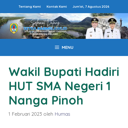
Langsung
Tentang Kami
Kontak Kami
Jum'at, 7 Agustus 2026
ke
isi
MENU
Wakil Bupati Hadiri
HUT SMA Negeri 1
Nanga Pinoh
1 Februari 2023
oleh
Humas