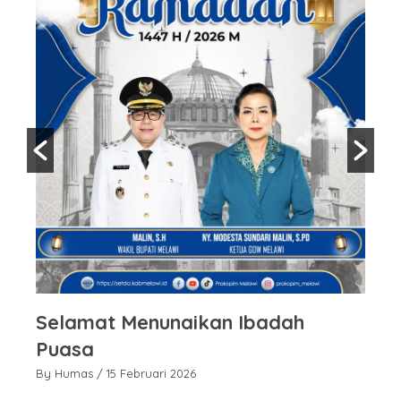
Selamat Menunaikan Ibadah
S
Puasa
P
By Humas
/ 15 Februari 2026
By