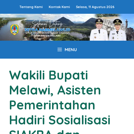
Langsung
Tentang Kami
Kontak Kami
Selasa, 11 Agustus 2026
ke
isi
MENU
Wakili Bupati
Melawi, Asisten
Pemerintahan
Hadiri Sosialisasi