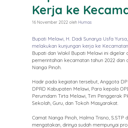
Kerja ke Kecam
16 November 2022
oleh
Humas
Bupati Melawi, H. Dadi Sunarya Usfa Yursa,
melakukan kunjungan kerja ke Kecamata
Bupati dan Wakil Bupati Melawi ini digel
pemerintahan kecamatan tahun 2022 dan di
Nanga Pinoh.
Hadir pada kegiatan tersebut, Anggota DPR
DPRD Kabupaten Melawi, Para kepala OPD 
Perumdam Tirta Melawi, Tim Penggerak P
Sekolah, Guru, dan Tokoh Masyarakat.
 Jadi ke-22
n Melawi
Camat Nanga Pinoh, Halma Trisno, S.STP 
Desember 2025
mengatakan, dirinya sudah mempunyai pr
Selamat Tahun Baru