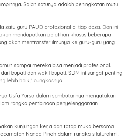
pimpinnya. Salah satunya adalah peningkatan mutu
Puasa
By Humas
/ 15 Februari 2026
 satu guru PAUD profesional di tiap desa. Dan ini
i akan mendapatkan pelatihan khusus beberapa
ang akan mentransfer ilmunya ke guru-guru yang
 namun sampai mereka bisa menjadi profesional.
i bupati dan wakil bupati. SDM ini sangat penting
g lebih baik,” pungkasnya.
unarya Usfa Yursa dalam sambutannya mengatakan
dalam rangka pembinaan penyelenggaraan
nakan kunjungan kerja dan tatap muka bersama
ecamatan Nanga Pinoh dalam rangka silaturahmi,