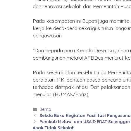
dan renovasi sekolah dari Pemerintah Pusa
Pada kesempatan ini Bupati juga meminta
kerja ke desa-desa sekaligus turun lang
pengawasan.
“Dan kepada para Kepala Desa, saya har
pembangunan melalui APBDes menurut kebu
Pada kesempatan tersebut juga Pemerint
peralatan TIK, bantuan pasca bencana untu
terhadap dampak inflasi. Dan pelaksanaan v
menular. (HUMAS/Fariz)
Kategori
Berita
Sekda Buka Kegiatan Fasilitasi Penyusun
Pemkab Melawi dan USAID ERAT Selengga
Anak Tidak Sekolah