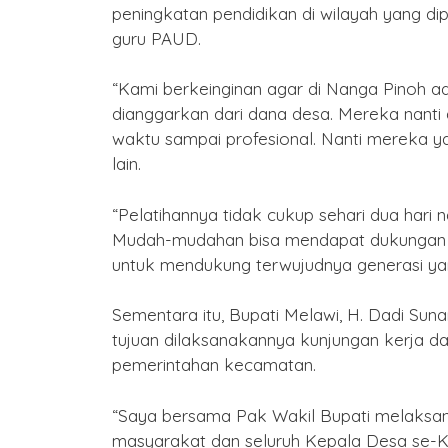
peningkatan pendidikan di wilayah yang di
2577 Kongzili
guru PAUD.
By Humas
/ 15 Februari 2026
“Kami berkeinginan agar di Nanga Pinoh ada
dianggarkan dari dana desa. Mereka nant
waktu sampai profesional. Nanti mereka y
lain.
“Pelatihannya tidak cukup sehari dua hari
Mudah-mudahan bisa mendapat dukungan dar
untuk mendukung terwujudnya generasi yan
Sementara itu, Bupati Melawi, H. Dadi S
tujuan dilaksanakannya kunjungan kerja 
pemerintahan kecamatan.
“Saya bersama Pak Wakil Bupati melaksa
masyarakat dan seluruh Kepala Desa se-K