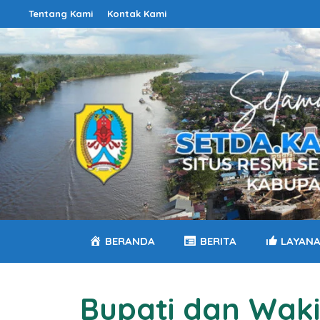
Langsung
Tentang Kami
Kontak Kami
ke
isi
BERANDA
BERITA
LAYAN
Bupati dan Waki