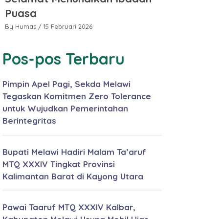
Puasa
Puasa
By Humas
/ 15 Februari 2026
By Humas
/ 15 
Pos-pos Terbaru
Pimpin Apel Pagi, Sekda Melawi
Tegaskan Komitmen Zero Tolerance
untuk Wujudkan Pemerintahan
Berintegritas
Bupati Melawi Hadiri Malam Ta’aruf
MTQ XXXIV Tingkat Provinsi
Kalimantan Barat di Kayong Utara
Pawai Taaruf MTQ XXXIV Kalbar,