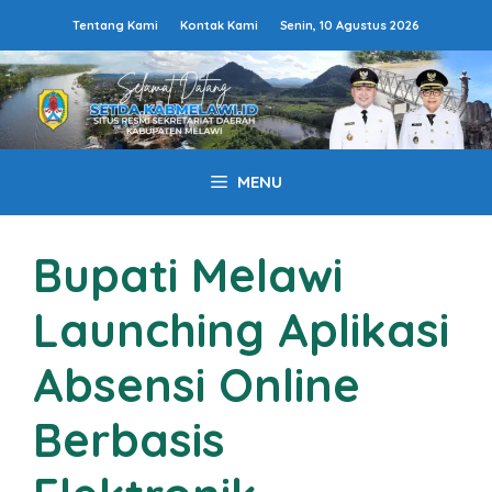
Langsung
Tentang Kami
Kontak Kami
Senin, 10 Agustus 2026
ke
isi
MENU
Bupati Melawi
Launching Aplikasi
Absensi Online
Berbasis