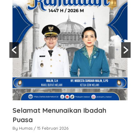
Selamat Menunaikan Ibadah
S
Puasa
P
By Humas
/ 15 Februari 2026
By