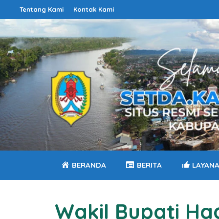
Langsung
Tentang Kami
Kontak Kami
ke
isi
BERANDA
BERITA
LAYAN
Wakil Bupati Ha