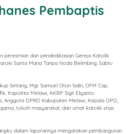
ohanes Pembaptis
iri peresmian dan pendedikasian Gereja Katolik
Paroki Santa Maria Tanpa Noda Belimbing, Sabtu
kup Sintang, Mgr. Samuel Oton Sidin, OFM Cap,
k, Kapolres Melawi, AKBP Sigit Eliyanto
lus, Anggota DPRD Kabupaten Melawi, Kepala OPD,
gama, tokoh masyarakat, dan umat katolik stasi
angku dalam laporannya mengatakan pembangunan
 Imlek
Selamat Menunaikan Ibadah