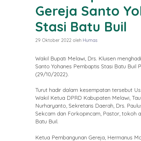
Gereja Santo Y
Stasi Batu Buil
29 Oktober 2022
oleh
Humas
Wakil Bupati Melawi, Drs. Kluisen menghad
Santo Yohanes Pembaptis Stasi Batu Buil 
(29/10/2022).
Turut hadir dalam kesempatan tersebut Us
Wakil Ketua DPRD Kabupaten Melawi, Taufi
Nurharyanto, Sekretaris Daerah, Drs. Pau
Sekcam dan Forkopincam, Pastor, tokoh a
 Jadi ke-22
Batu Buil.
n Melawi
Desember 2025
Ketua Pembangunan Gereja, Hermanus M
Selamat Tahun Baru