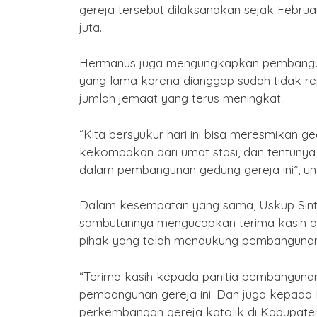
gereja tersebut dilaksanakan sejak Febru
2577 Kongzili
juta.
By Humas
/ 15 Februari 2026
Hermanus juga mengungkapkan pembangun
yang lama karena dianggap sudah tidak 
jumlah jemaat yang terus meningkat.
“Kita bersyukur hari ini bisa meresmikan g
kekompakan dari umat stasi, dan tentunya
dalam pembangunan gedung gereja ini”, u
Dalam kesempatan yang sama, Uskup Sinta
sambutannya mengucapkan terima kasih a
pihak yang telah mendukung pembangunan 
“Terima kasih kepada panitia pembangunan
pembangunan gereja ini. Dan juga kepada
perkembangan gereja katolik di Kabupate