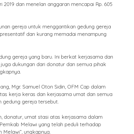
ari 2019 dan menelan anggaran mencapai Rp. 605
Puasa
By Humas
/ 15 Februari 2026
an gereja untuk menggantikan gedung gereja
representatif dan kurang memadai menampung
edung gereja yang baru. Ini berkat kerjasama dan
 juga dukungan dari donatur dan semua pihak
ngkapnya.
ng, Mgr. Samuel Oton Sidin, OFM Cap dalam
tas kerja keras dan kerjasama umat dan semua
gedung gereja tersebut.
, donatur, umat stasi atas kerjasama dalam
 Pemkab Melawi yang telah peduli terhadap
n Melawi”, ungkapnya.