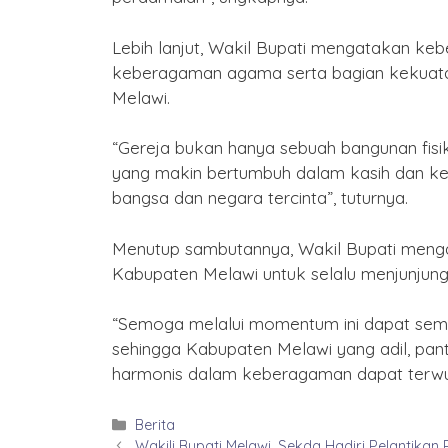
Lebih lanjut, Wakil Bupati mengatakan keb
keberagaman agama serta bagian kekuata
Melawi.
“Gereja bukan hanya sebuah bangunan fisi
yang makin bertumbuh dalam kasih dan keb
bangsa dan negara tercinta”, tuturnya.
Menutup sambutannya, Wakil Bupati menga
Kabupaten Melawi untuk selalu menjunjung 
“Semoga melalui momentum ini dapat sema
sehingga Kabupaten Melawi yang adil, pan
harmonis dalam keberagaman dapat terwuj
Kategori
Berita
Wakili Bupati Melawi, Sekda Hadiri Pelantika