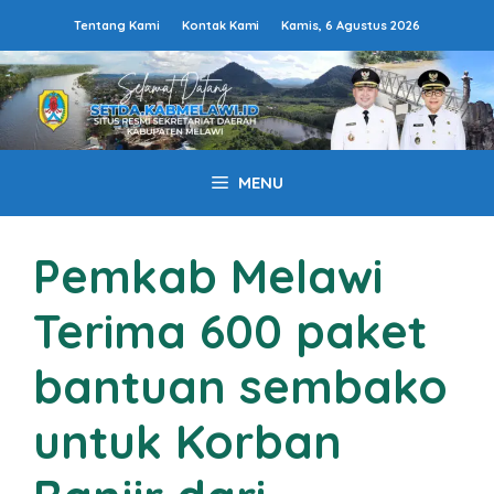
Langsung
Tentang Kami
Kontak Kami
Kamis, 6 Agustus 2026
ke
isi
MENU
Pemkab Melawi
Terima 600 paket
bantuan sembako
untuk Korban