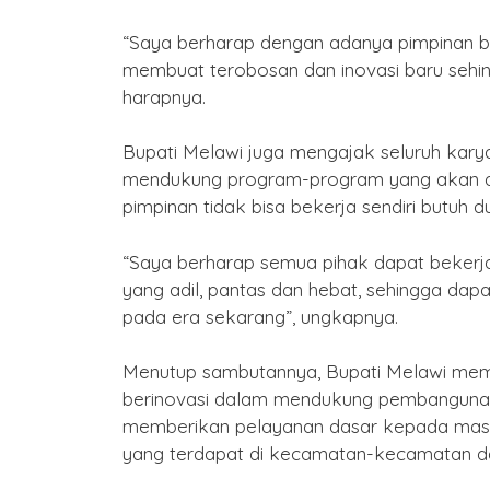
2577 Kongzili
“Saya berharap dengan adanya pimpinan 
By Humas
/ 15 Februari 2026
membuat terobosan dan inovasi baru sehi
harapnya.
Bupati Melawi juga mengajak seluruh kar
mendukung program-program yang akan d
pimpinan tidak bisa bekerja sendiri butuh
“Saya berharap semua pihak dapat beke
yang adil, pantas dan hebat, sehingga dap
pada era sekarang”, ungkapnya.
Menutup sambutannya, Bupati Melawi mem
berinovasi dalam mendukung pembangunan
memberikan pelayanan dasar kepada masy
yang terdapat di kecamatan-kecamatan da