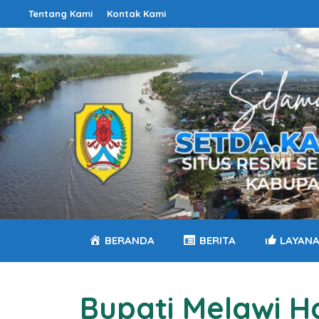
Langsung
Tentang Kami
Kontak Kami
ke
isi
BERANDA
BERITA
LAYAN
Bupati Melawi 