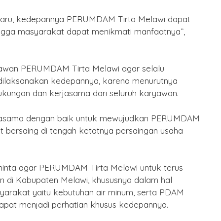
Puasa
baru, kedepannya PERUMDAM Tirta Melawi dapat
By Humas
/ 15 Februari 2026
ngga masyarakat dapat menikmati manfaatnya”,
yawan PERUMDAM Tirta Melawi agar selalu
ilaksanakan kedepannya, karena menurutnya
 dukungan dan kerjasama dari seluruh karyawan.
rjasama dengan baik untuk mewujudkan PERUMDAM
at bersaing di tengah ketatnya persaingan usaha
inta agar PERUMDAM Tirta Melawi untuk terus
 di Kabupaten Melawi, khususnya dalam hal
arakat yaitu kebutuhan air minum, serta PDAM
pat menjadi perhatian khusus kedepannya.