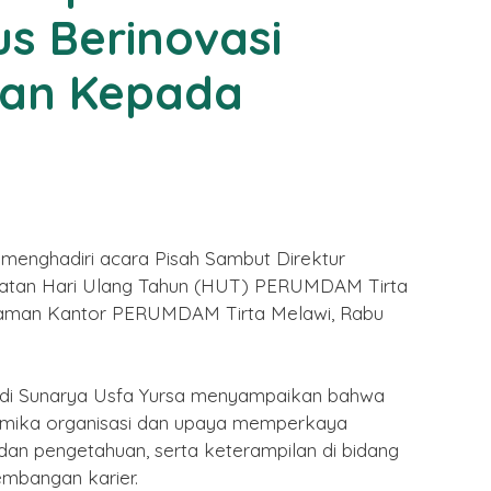
us Berinovasi
nan Kepada
 menghadiri acara Pisah Sambut Direktur
gatan Hari Ulang Tahun (HUT) PERUMDAM Tirta
alaman Kantor PERUMDAM Tirta Melawi, Rabu
Dadi Sunarya Usfa Yursa menyampaikan bahwa
amika organisasi dan upaya memperkaya
n pengetahuan, serta keterampilan di bidang
mbangan karier.
 Imlek
Selamat Menunaikan Ibadah