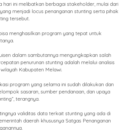
ari ini melibatkan berbagai stakeholder, mulai dari
Puasa
es yang menjadi locus penanganan stunting serta pihak
By Humas
/ 15 Februari 2026
ing tersebut.
bisa menghasilkan program yang tepat untuk
tanya.
 Kluisen dalam sambutannya mengungkapkan salah
cepatan penurunan stunting adalah melalui analisis
di wilayah Kabupaten Melawi.
kasi program yang selama ini sudah dilakukan dan
elompok sasaran, sumber pendanaan, dan upaya
ting”, terangnya.
ngnya validitas data terkait stunting yang ada di
merintah daerah khususnya Satgas Penanganan
nganannya.