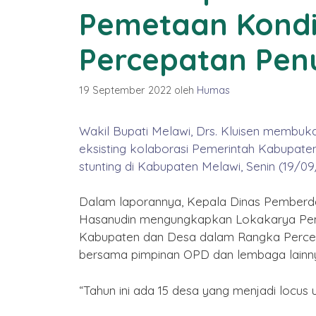
Pemetaan Kondis
Percepatan Pen
19 September 2022
oleh
Humas
Wakil Bupati Melawi, Drs. Kluisen membuk
eksisting kolaborasi Pemerintah Kabupat
stunting di Kabupaten Melawi, Senin (19/0
Dalam laporannya, Kepala Dinas Pemberd
Hasanudin mengungkapkan Lokakarya Peme
Kabupaten dan Desa dalam Rangka Perce
bersama pimpinan OPD dan lembaga lainny
 Jadi ke-22
n Melawi
“Tahun ini ada 15 desa yang menjadi locus 
Desember 2025
Selamat Tahun Baru