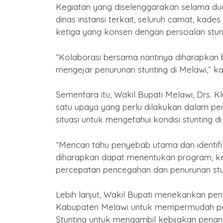
Kegiatan yang diselenggarakan selama dua h
2577 Kongzili
dinas instansi terkait, seluruh camat, kad
By Humas
/ 15 Februari 2026
ketiga yang konsen dengan persoalan stunt
“Kolaborasi bersama nantinya diharapkan 
mengejar penurunan stunting di Melawi,” ka
Sementara itu, Wakil Bupati Melawi, Drs.
satu upaya yang perlu dilakukan dalam per
situasi untuk mengetahui kondisi stunting 
“Mencari tahu penyebab utama dan identifi
diharapkan dapat menentukan program, k
percepatan pencegahan dan penurunan stun
Lebih lanjut, Wakil Bupati menekankan penti
Kabupaten Melawi untuk mempermudah pe
Stunting untuk mengambil kebijakan pena