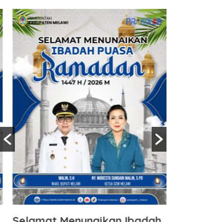
Selamat Menunaikan Ibadah
Selamat 