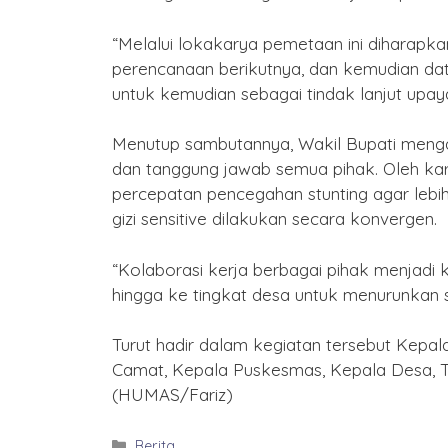
“Melalui lokakarya pemetaan ini diharapkan
perencanaan berikutnya, dan kemudian data
untuk kemudian sebagai tindak lanjut upay
Menutup sambutannya, Wakil Bupati menga
dan tanggung jawab semua pihak. Oleh kar
percepatan pencegahan stunting agar lebih ef
gizi sensitive dilakukan secara konvergen.
“Kolaborasi kerja berbagai pihak menjadi
hingga ke tingkat desa untuk menurunkan st
Turut hadir dalam kegiatan tersebut Kepa
Camat, Kepala Puskesmas, Kepala Desa, T
(HUMAS/Fariz)
Kategori
Berita