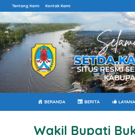
Langsung
Tentang Kami
Kontak Kami
ke
isi
BERANDA
BERITA
LAYAN
Wakil Bupati B