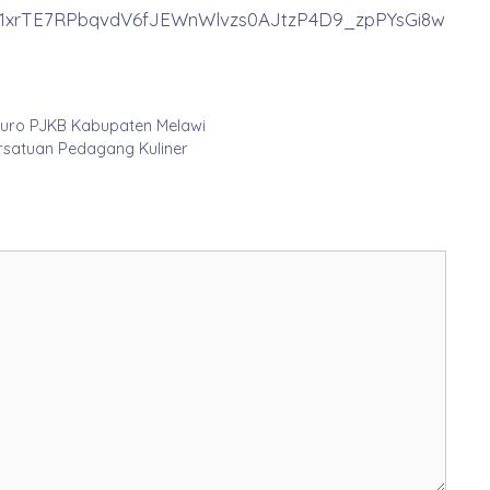
d/1xrTE7RPbqvdV6fJEWnWlvzs0AJtzP4D9_zpPYsGi8w
Suro PJKB Kabupaten Melawi
rsatuan Pedagang Kuliner