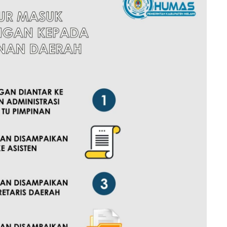
 Imlek
Selamat Menunaikan Ibadah