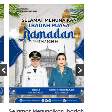
Selamat Menunaikan Ibadah
Selamat 