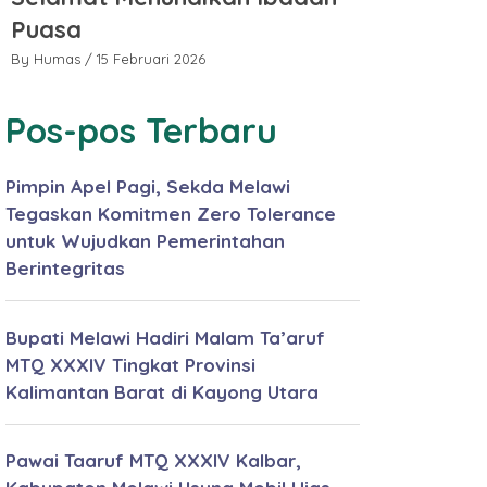
Puasa
Puasa
By Humas
/ 15 Februari 2026
By Humas
/ 15 
Pos-pos Terbaru
Pimpin Apel Pagi, Sekda Melawi
Tegaskan Komitmen Zero Tolerance
untuk Wujudkan Pemerintahan
Berintegritas
Bupati Melawi Hadiri Malam Ta’aruf
MTQ XXXIV Tingkat Provinsi
Kalimantan Barat di Kayong Utara
Pawai Taaruf MTQ XXXIV Kalbar,