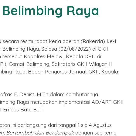
h Belimbing Raya
 secara resmi rapat kerja daerah (Rakerda) ke-1
h Belimbing Raya, Selasa (02/08/2022) di GKII
n tersebut Kapolres Melawi, Kepala OPD di
lt. Camat Belimbing, Sekretaris GKII Wilayah II
imbing Raya, Badan Pengurus Jemaat GKII, Kepala
vafras F. Denist, M.Th dalam sambutannya
limbing Raya merupakan implementasi AD/ART GKII
I Emaus Batu Buil.
2
tan ini berlangsung dari tanggal 1 s.d 4 Agustus
h, Bertambah dan Berdampak
dengan sub tema
Selamat Tahun Baru Imlek