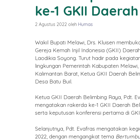
ke-1 GKII Daera
2 Agustus 2022
oleh
Humas
Wakil Bupati Melawi, Drs. Kluisen membuka
Gereja Kemah Injil Indonesia (GKII) Daera
Laodikia Soyong. Turut hadir pada kegiata
lingkungan Pemerintah Kabupaten Melawi, P
Kalimantan Barat, Ketua GKII Daerah Bel
Desa Batu Buil.
Ketua GKII Daerah Belimbing Raya, Pdt. E
mengatakan rakerda ke-1 GKII Daerah Be
serta keputusan konferensi pertama di GKI
Logo Hari Jadi ke-2
Kabupaten Melawi
Selanjutnya, Pdt. Evafras mengatakan kegia
By Humas
/ 17 Desember 2025
2022, dengan mengangkat tema
Bertumbu