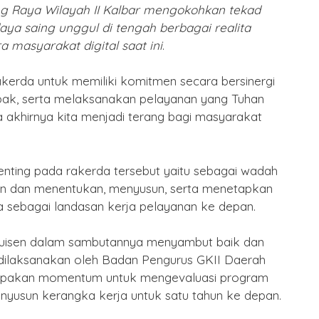
ing Raya Wilayah II Kalbar mengokohkan tekad
2577 Kongzili
ya saing unggul di tengah berbagai realita
By Humas
/ 15 Februari 2026
 masyarakat digital saat ini
.
akerda untuk memiliki komitmen secara bersinergi
pak, serta melaksanakan pelayanan yang Tuhan
akhirnya kita menjadi terang bagi masyarakat
nting pada rakerda tersebut yaitu sebagai wadah
 dan menentukan, menyusun, serta menetapkan
 sebagai landasan kerja pelayanan ke depan.
 Kluisen dalam sambutannya menyambut baik dan
dilaksanakan oleh Badan Pengurus GKII Daerah
rupakan momentum untuk mengevaluasi program
nyusun kerangka kerja untuk satu tahun ke depan.