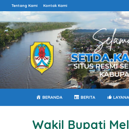
Langsung
Tentang Kami
Kontak Kami
ke
isi
BERANDA
BERITA
LAYAN
Wakil Bupati Me