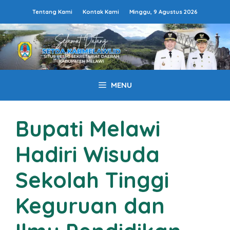
Langsung
Tentang Kami
Kontak Kami
Minggu, 9 Agustus 2026
ke
isi
MENU
Bupati Melawi
Hadiri Wisuda
Sekolah Tinggi
Keguruan dan