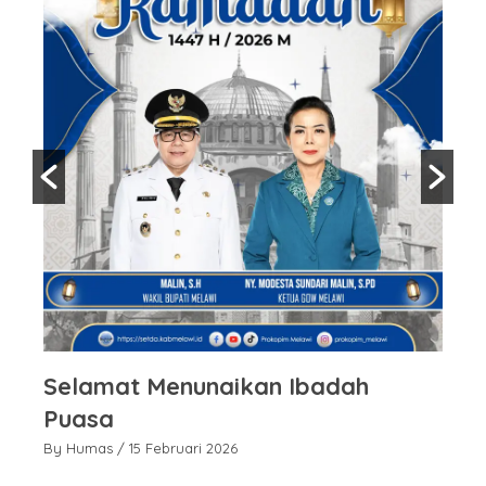
Selamat Menunaikan Ibadah
S
Puasa
P
By Humas
/ 15 Februari 2026
By