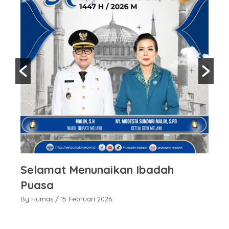
Selamat Menunaikan Ibadah
S
Puasa
P
By Humas
/ 15 Februari 2026
By