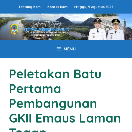
Langsung
Tentang Kami
Kontak Kami
Minggu, 9 Agustus 2026
ke
isi
MENU
Peletakan Batu
Pertama
Pembangunan
GKII Emaus Laman