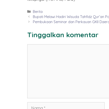
Kategori
Berita
Bupati Melawi Hadiri Wisuda Tahfidz Qur’an P
Pembukaan Seminar dan Perkauan GKII Daerah
Tinggalkan komentar
Komentar
Nama