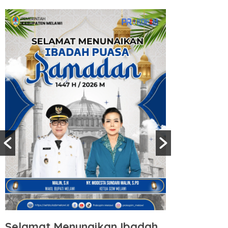
dah
Selamat Menunaikan Ibadah
Sel