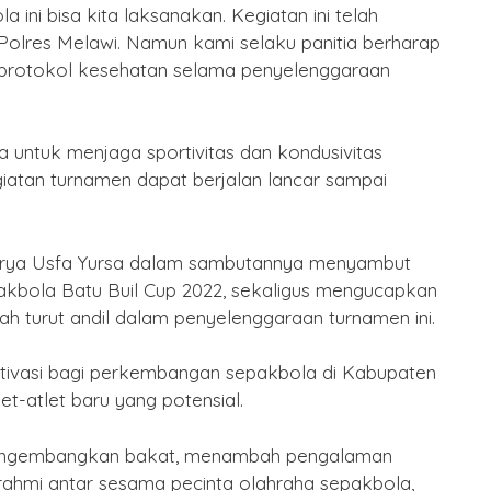
ini bisa kita laksanakan. Kegiatan ini telah
Puasa
 Polres Melawi. Namun kami selaku panitia berharap
2026
By Humas
/ 15 Februari 2026
 protokol kesehatan selama penyelenggaraan
a untuk menjaga sportivitas dan kondusivitas
iatan turnamen dapat berjalan lancar sampai
unarya Usfa Yursa dalam sambutannya menyambut
akbola Batu Buil Cup 2022, sekaligus mengucapkan
ah turut andil dalam penyelenggaraan turnamen ini.
otivasi bagi perkembangan sepakbola di Kabupaten
t-atlet baru yang potensial.
mengembangkan bakat, menambah pengalaman
turahmi antar sesama pecinta olahraha sepakbola,