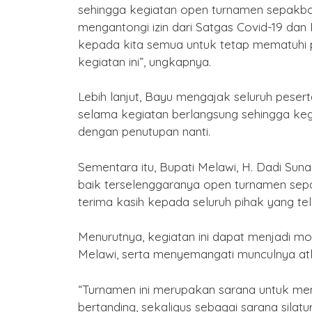
sehingga kegiatan open turnamen sepakbola 
 Kongzili
Puasa
mengantongi izin dari Satgas Covid-19 dan
mas
/ 15 Februari 2026
By Humas
/ 15 Februari 
kepada kita semua untuk tetap mematuhi
kegiatan ini”, ungkapnya.
Lebih lanjut, Bayu mengajak seluruh pesert
selama kegiatan berlangsung sehingga keg
dengan penutupan nanti.
Sementara itu, Bupati Melawi, H. Dadi S
baik terselenggaranya open turnamen sep
terima kasih kepada seluruh pihak yang tel
Menurutnya, kegiatan ini dapat menjadi m
Melawi, serta menyemangati munculnya atle
“Turnamen ini merupakan sarana untuk 
bertanding, sekaligus sebagai sarana sila