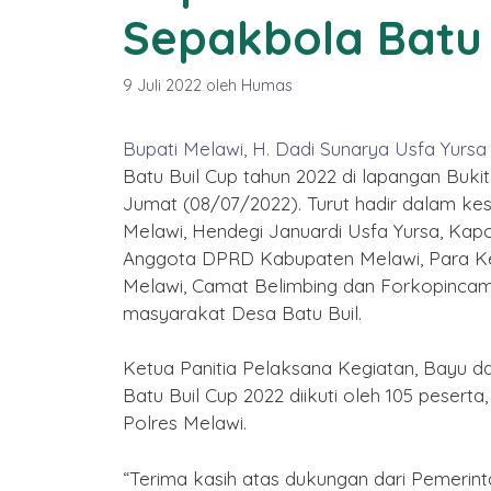
Sepakbola Batu 
9 Juli 2022
oleh
Humas
Bupati Melawi, H. Dadi Sunarya Usfa Yursa
Batu Buil Cup tahun 2022 di lapangan Buki
Jumat (08/07/2022). Turut hadir dalam k
Melawi, Hendegi Januardi Usfa Yursa, Kapol
Anggota DPRD Kabupaten Melawi, Para Ke
Melawi, Camat Belimbing dan Forkopincam
masyarakat Desa Batu Buil.
Ketua Panitia Pelaksana Kegiatan, Bayu 
Batu Buil Cup 2022 diikuti oleh 105 peserta
Polres Melawi.
“Terima kasih atas dukungan dari Pemerinta
amat Tahun Baru Imlek
Selamat Menun