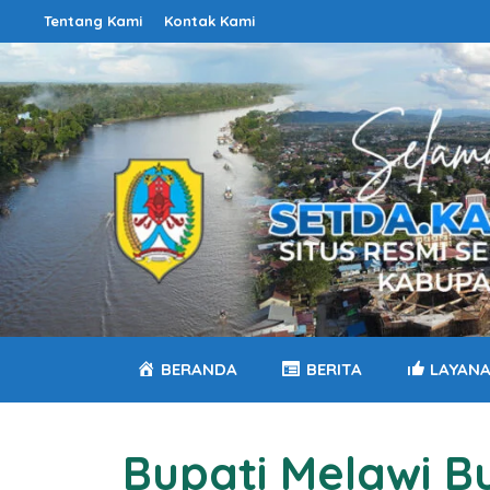
Langsung
Tentang Kami
Kontak Kami
ke
isi
BERANDA
BERITA
LAYAN
Bupati Melawi 