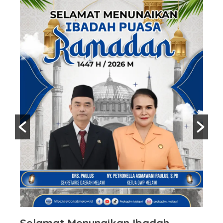
Selamat Menunaikan Ibadah
S