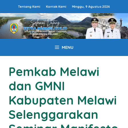
Langsung
Tentang Kami
Kontak Kami
Minggu, 9 Agustus 2026
ke
isi
MENU
Pemkab Melawi
dan GMNI
Kabupaten Melawi
Selenggarakan