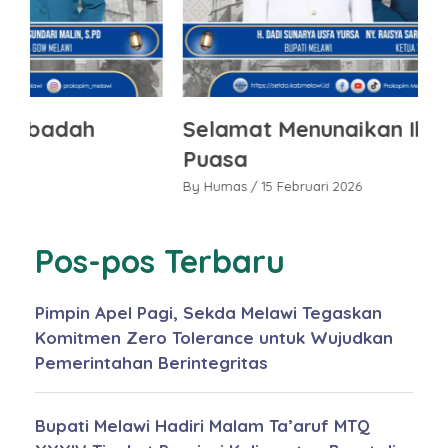
Selamat Menunaikan Ibadah
S
Puasa
K
By Humas
/ 15 Februari 2026
By
Pos-pos Terbaru
Pimpin Apel Pagi, Sekda Melawi Tegaskan
Komitmen Zero Tolerance untuk Wujudkan
Pemerintahan Berintegritas
Bupati Melawi Hadiri Malam Ta’aruf MTQ