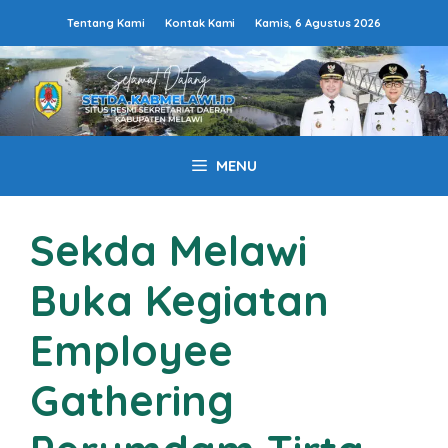
Langsung
Tentang Kami
Kontak Kami
Kamis, 6 Agustus 2026
ke
isi
MENU
Sekda Melawi
Buka Kegiatan
Employee
Gathering