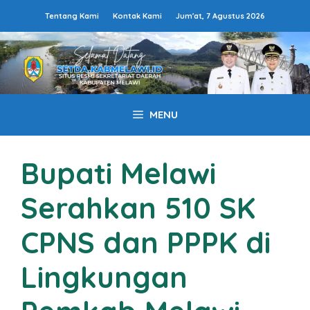
Langsung
Tentang Kami
Kontak Kami
Jum'at, 7 Agustus 2026
ke
isi
MENU
Bupati Melawi
Serahkan 510 SK
CPNS dan PPPK di
Lingkungan