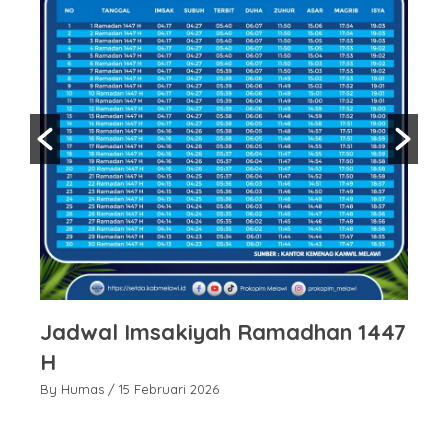
ru
Jadwal Imsakiyah Ramadhan 1447
H
E
By Humas
/ 15 Februari 2026
By