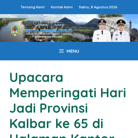
Langsung
Tentang Kami
Kontak Kami
Sabtu, 8 Agustus 2026
ke
isi
MENU
Upacara
Memperingati Hari
Jadi Provinsi
Kalbar ke 65 di