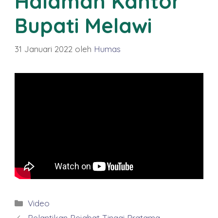
Halaman Kantor
Bupati Melawi
31 Januari 2022
oleh
Humas
Kategori
Video
Pelantikan Pejabat Tinggi Pratama