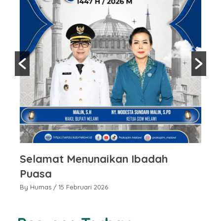
Selamat Menunaikan Ibadah
S
Puasa
P
By Humas
/ 15 Februari 2026
By