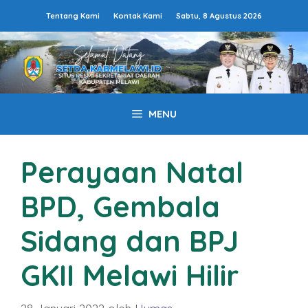
Langsung
Tentang Kami
Kontak Kami
Sabtu, 8 Agustus 2026
ke
isi
MENU
Perayaan Natal
BPD, Gembala
Sidang dan BPJ
GKII Melawi Hilir