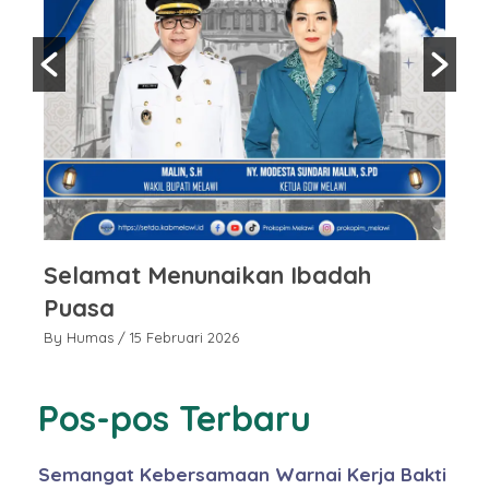
Selamat Menunaikan Ibadah
S
Puasa
P
By Humas
/ 15 Februari 2026
By
Pos-pos Terbaru
Semangat Kebersamaan Warnai Kerja Bakti