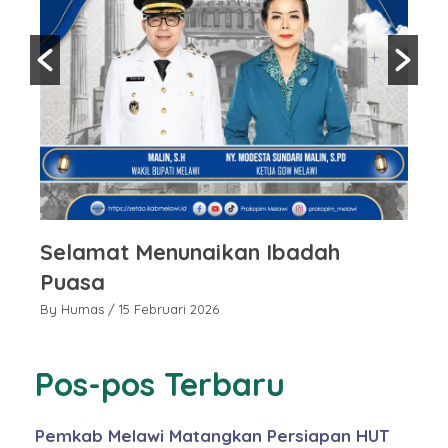
Selamat Menunaikan Ibadah
S
Puasa
P
By Humas
/ 15 Februari 2026
By
Pos-pos Terbaru
Pemkab Melawi Matangkan Persiapan HUT