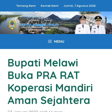
Langsung
Tentang Kami
Kontak Kami
Jum'at, 7 Agustus 2026
ke
isi
MENU
Bupati Melawi
Buka PRA RAT
Koperasi Mandiri
Aman Sejahtera